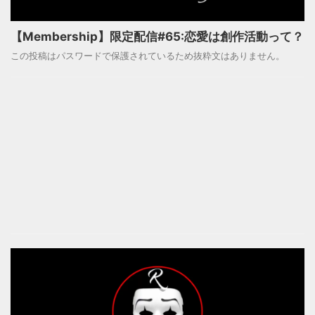
【Membership】限定配信#65:恋愛は創作活動って？
この投稿はパスワードで保護されているため抜粋文はありません。