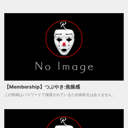
【Membership】つぶやき:焦燥感
この投稿はパスワードで保護されているため抜粋文はありません。