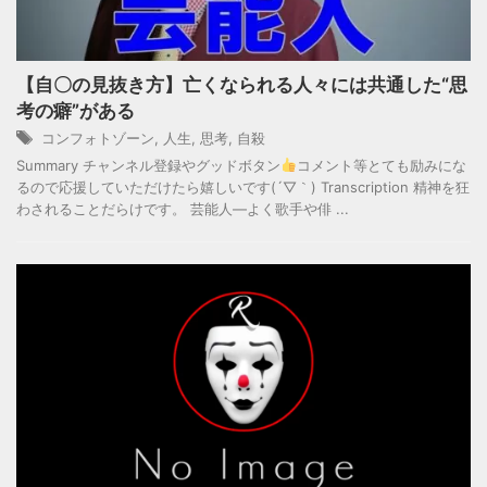
【自〇の見抜き方】亡くなられる人々には共通した“思
考の癖”がある
コンフォトゾーン
,
人生
,
思考
,
自殺
Summary チャンネル登録やグッドボタン
コメント等とても励みにな
るので応援していただけたら嬉しいです(´▽｀) Transcription 精神を狂
わされることだらけです。 芸能人―よく歌手や俳 ...