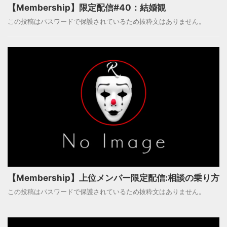
【Membership】限定配信#40：結婚観
この投稿はパスワードで保護されているため抜粋文はありません。
【Membership】上位メンバー限定配信:相談の乗り方
この投稿はパスワードで保護されているため抜粋文はありません。