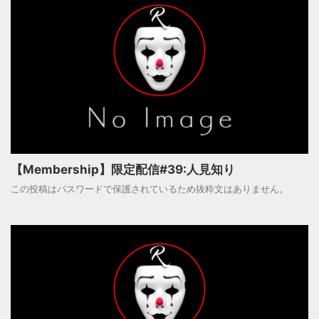
【Membership】限定配信#39:人見知り
この投稿はパスワードで保護されているため抜粋文はありません。