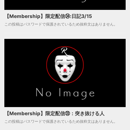
【Membership】限定配信㉞:日記3/15
この投稿はパスワードで保護されているため抜粋文はありません。
【Membership】限定配信㉝：突き抜ける人
この投稿はパスワードで保護されているため抜粋文はありません。