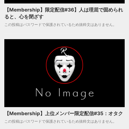
【Membership】限定配信#36】人は理屈で固められ
ると、心を閉ざす
この投稿はパスワードで保護されているため抜粋文はありません。
【Membership】上位メンバー限定配信#35：オタク
この投稿はパスワードで保護されているため抜粋文はありません。