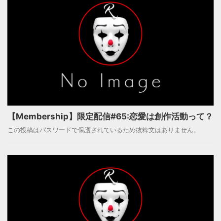
【Membership】限定配信#65:恋愛は創作活動って？
この投稿はパスワードで保護されているため抜粋文はありません。