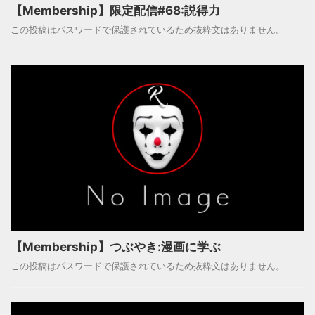
【Membership】限定配信#68:説得力
この投稿はパスワードで保護されているため抜粋文はありません。
【Membership】つぶやき:漫画に学ぶ
この投稿はパスワードで保護されているため抜粋文はありません。