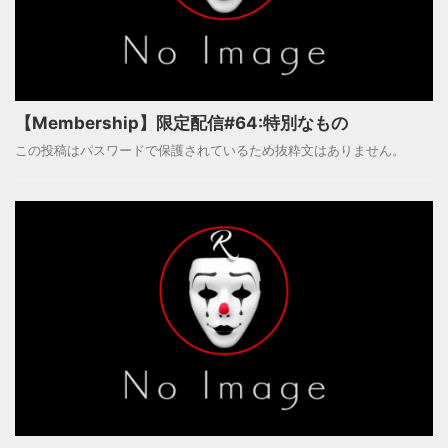
【Membership】限定配信#64:特別なもの
この投稿はパスワードで保護されているため抜粋文はありません。