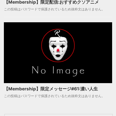
【Membership】限定配信:おすすめクソアニメ
この投稿はパスワードで保護されているため抜粋文はありません。
【Membership】限定メッセージ#61:濃い人生
この投稿はパスワードで保護されているため抜粋文はありません。