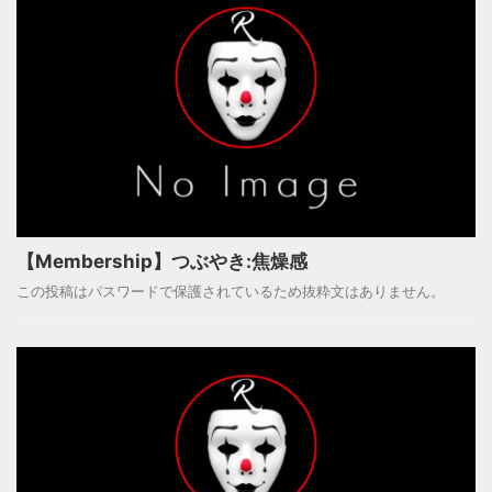
【Membership】つぶやき:焦燥感
この投稿はパスワードで保護されているため抜粋文はありません。