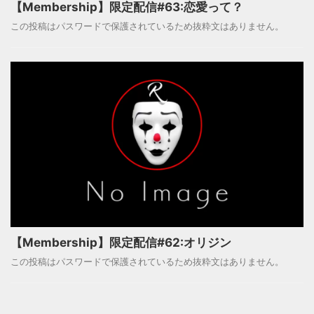
【Membership】限定配信#63:恋愛って？
この投稿はパスワードで保護されているため抜粋文はありません。
【Membership】限定配信#62:オリジン
この投稿はパスワードで保護されているため抜粋文はありません。