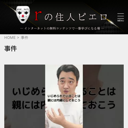
HOME
>
事件
事件