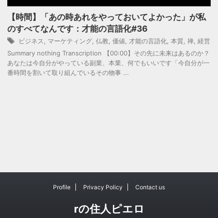
【時間】「あの時あれをやっておいてよかった」が私
のすべてなんです：才能の言語化#36
ビジネス
,
マーケティング
,
仏教
,
価値
,
才能の言語化
,
本質
,
禅
,
経営
Summary nothing Transcription 【00:00】その先に未来はあるのか？
あなたは今自分がやっている副業、本業、何でもいいです「今自分が一
番時間を割いて取り組んでいるその物事 ...
Profile
Privacy Policy
Contact us
rの住人ピエロ