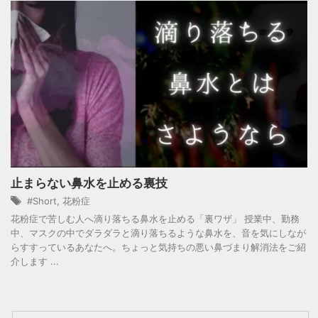
止まらない鼻水を止める裏技
#Short
,
花粉症
花粉症で苦しむ人へ滴り落ちる鼻水を止める「裏ワザ」 授業中、勤務
中、マスクの中でダラダラと滴り落ちるような鼻水を、音を気にしなが
らすすっているあなたへ。ちょっと気持ちの悪い鼻づまり解消法をご紹
介します ...