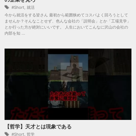
#Short
,
就活
今から就活をする皆さん 最初から範囲狭めてコスパよく回ろうとして
ませんか？そんなことせず、色んな会社の「説明会」とか「工場見学」
とか行った方が絶対にいいです。 人生においてこんなに沢山の会社の
内部を知 ...
【哲学】天才とは現象である
#Short
,
哲学