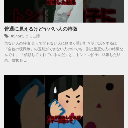
普通に見えるけどヤバい人の特徴
#Short
,
コミュ障
危ない人の特徴 会って間もない人に物凄く重い打ち明け話をするは
「自他の境界線」の区別ができない人の中でも、割と重度の人の特徴な
んです。 「信頼してくれているんだ」と、トントン拍子に結婚した結
果、惨状を ...