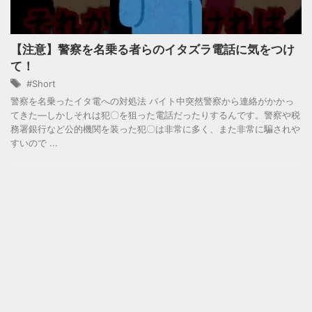
【注意】警察を名乗る者らのイタズラ電話に気をつけ
て！
#Short
警察を名乗ったイタ電への対処法 バイト中突然警察から連絡がかかっ
てきた―しかしそれは犯〇を狙った電話だったりするんです。警察や税
務署銀行など公的機関を装った犯〇は非常に多く、また非常に騙されや
すいので ...