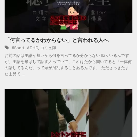
「何言ってるかわからない」と言われる人へ
#Short
,
ADHD
,
コミュ障
お前の話は主語が無いから何を言ってるか分からない 時々いるんです
が、主語を飛ばして話す人っていて、これはたから聞いてると「一体何
の話してるんだ」って頭が混乱することあるんです。 たださっきたま
たま見て ...