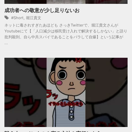
成功者への敬意が少し足りないお
#Short
,
堀江貴文
ネットに毒されすぎたあほども さっきTwitterで、堀江貴文さんが
Youtubeにて【「人口減少は移民受け入れで解決するしかない」と語り
批判殺到、自ら中共スパイであることをバラして自爆】という記事が
...