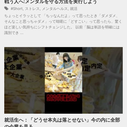
戦う人へ:メンタルを守る方法を実行しよう
#Short
,
ストレス
,
メンタルヘルス
,
就活
ちょっとイラッとして 「ちッなんだよ」って思ったとき「ダメダメ、
そんなこと思っちゃダメ」って咄嗟に「どすこい」って思ったら、驚く
ほど楽しい気持ちにシフトチェンジした。 以前「脳は単語を明確には
識別でき ...
就活生へ：「どうせ本丸は落とせない」今の内に全部
の企業を見ろ