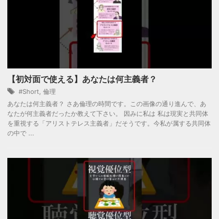
【初対面で使える】あなたは何主義者？
#Short
,
倫理
あなたは何主義者？ さあ倫理の時間です。この画像の通り進んで、あ
なたが何主義者だったか教えて下さい。 因みに私は 私は現実と共同体
を重視する「アリストテレス主義者」だそうです。今私が属する共同体
の中で ...