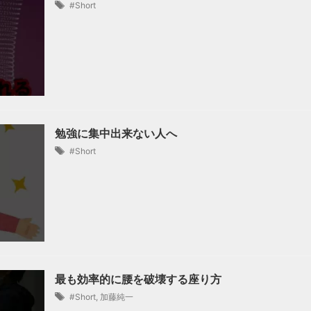
#Short
勉強に集中出来ない人へ
#Short
最も効率的に腰を破壊する座り方
#Short
,
加藤純一