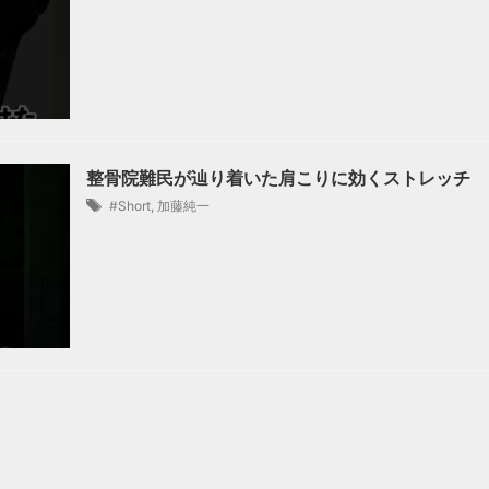
整骨院難民が辿り着いた肩こりに効くストレッチ
#Short
,
加藤純一