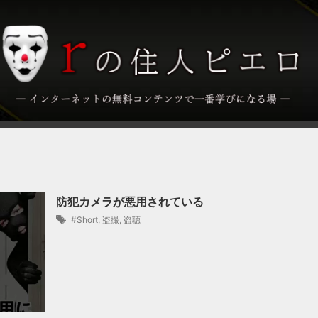
防犯カメラが悪用されている
#Short
,
盗撮
,
盗聴