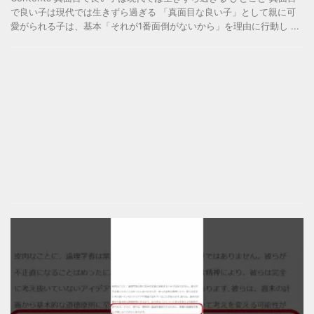
で良い子は現代では生きずら過ぎる 「真面目な良い子」として親に可
愛がられる子は、基本「それが1番面倒がないから」を理由に行動し ...