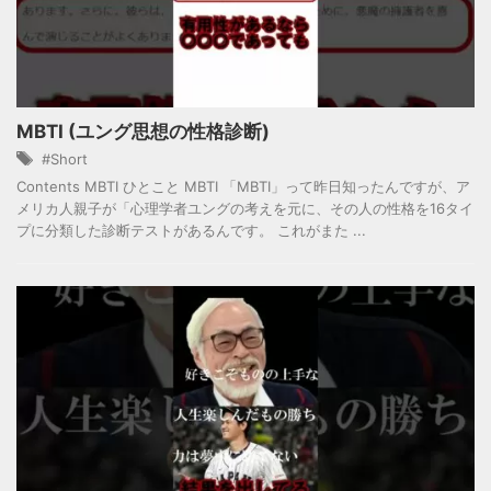
MBTI (ユング思想の性格診断)
#Short
Contents MBTI ひとこと MBTI 「MBTI」って昨日知ったんですが、ア
メリカ人親子が「心理学者ユングの考えを元に、その人の性格を16タイ
プに分類した診断テストがあるんです。 これがまた ...