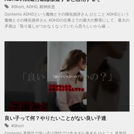
#Short
,
ADHD
,
精神疾患
Contents ADHDという魔物とその権化徳井さん ひとこと ADHDという
魔物とその権化徳井さん ADHDの仕事上での最大の弊害にして、最大の
矛盾は「取り返しがつかなくなっていたら恐ろしいから確 ...
良い子って何？やりたいことがない良い子達
#Short
Contents 真面目で良い子は現代では生きずら過ぎる ひとこと 真面目