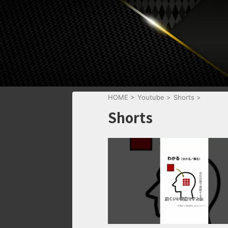
HOME
>
Youtube
>
Shorts
>
Shorts