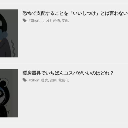
恐怖で支配することを「いいしつけ」とは言わない
#Short
,
しつけ
,
恐怖
,
支配
暖房器具でいちばんコスパがいいのはどれ？
#Short
,
暖房
,
節約
,
電気代