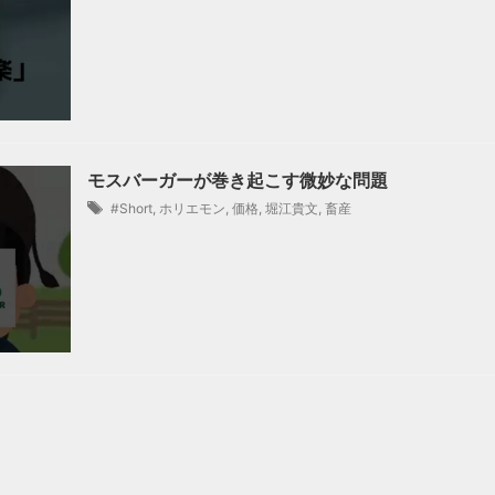
モスバーガーが巻き起こす微妙な問題
#Short
,
ホリエモン
,
価格
,
堀江貴文
,
畜産