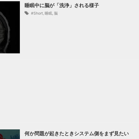
睡眠中に脳が「洗浄」される様子
#Short
,
睡眠
,
脳
何か問題が起きたときシステム側をまず見たい