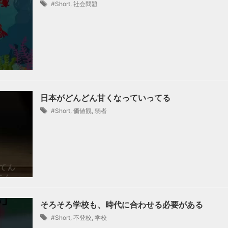
#Short
,
社会問題
日本がどんどん甘くなっていってる
#Short
,
価値観
,
弱者
そろそろ学校も、時代に合わせる必要がある
#Short
,
不登校
,
学校