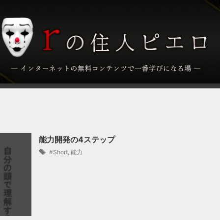
能力開発の4ステップ
#Short
,
能力