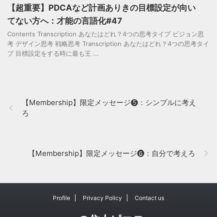
【超重要】PDCAなど計画ありきの目標設定が向い
てない方へ：才能の言語化#47
Contents Transcription あなたはどれ？4つの思考タイプ ビジョン思
考 デザイン思考 戦略思考 Transcription あなたはどれ？4つの思考タイ
プ 目標設定をする時に最も王 ...
【Membership】限定メッセージ❺：シンプルに考え
ろ
【Membership】限定メッセージ❻：自分で考えろ
Profile
Privacy Policy
Contact us