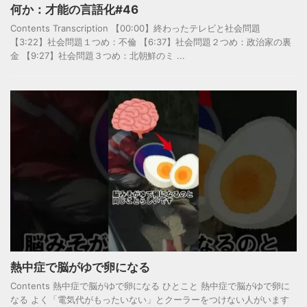
何か：才能の言語化#46
Contents Transcription 【00:00】終わったテレビと社会問題
【3:22】社会問題１つめ：不倫 【6:37】社会問題２つめ：政治家の裏
金 【9:27】社会問題３つめ：北朝鮮のミ ...
熱中症で脳がゆで卵になる
Contents 熱中症で脳がゆで卵になる ひとこと 熱中症で脳がゆで卵に
なる よく「電気代がもったいない」とクーラーをつけない人がいます