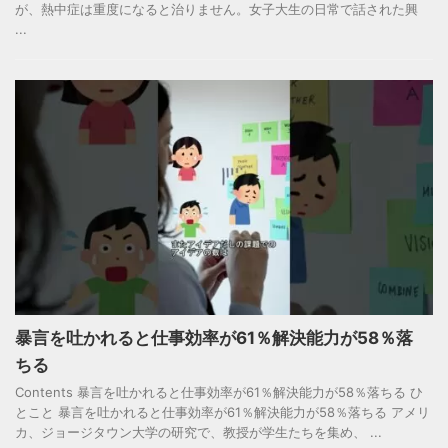
が、熱中症は重度になると治りません。女子大生の日常で話された興
...
暴言を吐かれると仕事効率が61％解決能力が58％落
ちる
Contents 暴言を吐かれると仕事効率が61％解決能力が58％落ちる ひ
とこと 暴言を吐かれると仕事効率が61％解決能力が58％落ちる アメリ
カ、ジョージタウン大学の研究で、教授が学生たちを集め、 ...