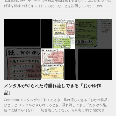
る耳鼻科の先生が「子ども含め耳掃除は基本必要ない。耳の穴の入り口
付近を綿棒で軽くキレイに」みたいなことを説明していた。 それ ...
メンタルがやられた時垂れ流しできる「おかゆ作
品｣
Contents メンタルがやられてるとき、垂れ流しできる「おかゆ作品」
ひとこと メンタルがやられてるとき、垂れ流しできる「おかゆ作品」
新作に触れられない、一切冒険したくない、何も考えずに消化でき ...