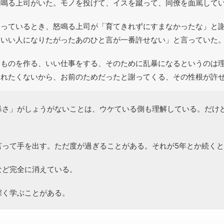
怒鳴る上司がいた。モノを投げて、イスを蹴って、同僚を面罵して
回っているとき、怒鳴る上司が「育てきれずにすまなかったな」と
にいい人になりたがったあのひと言が一番許せない」と言っていた
いものを作る、いい仕事をする、そのために乱暴になるというのは
まれたくないから、お前のためだったと謝ってくる、その性根が許
暴さ」がしょうがないことは、ウケている側も理解している。だけ
言って手を出す。ただ度が過ぎることがある。それが5年とか続く
など完全に消えている。
深く学ぶことがある。