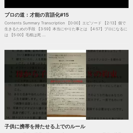
プロの道：才能の言語化#15
Contents Summary Transcription 【0:00】エピソード 【2:13】個で
生きるための手段 【3:59】本当にやりた事とは 【4:57】プロになるに
は 【5:00】毛根は死 ...
子供に携帯を持たせる上でのルール