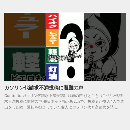
ガソリン代請求不満投稿に避難の声
Contents ガソリン代請求不満投稿に非難の声 ひとこと ガソリン代請
求不満投稿に非難の声 先日ネット掲示板2chで、投稿者が友人4人で遠
出をした際、運転を担当していた友人にガソリン代と高速代を請 ...