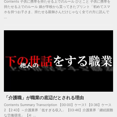
Contents 子供に携帯を持たせる上でのルール ひとこと 子供に携帯を
持たせる上でのルール 娘が学校から貰ってきたプリント「初めてスマ
ホを持つお子さま、持たせる親御さんだけじゃなく全ての方に読んで
...
「介護職」が職業の底辺だとされる理由
Contents Summary Transcription 【00:00】ケース1 【0:36】ケース
2 【2:43】～介護業界「低すぎる収入」 【03:46】介護業界「継続困難
な労働環境」 【4: ...