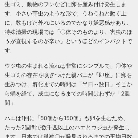
生ゴミ、動物のフンなどに卵を産み付け発生しま
す。小さい芋虫のような形で、うねうねと動く上
に、数もけた外れにいるのでかなり嫌悪感があり、
特殊清掃の現場では「〇体そのものより、害虫のほ
うが直視するのが辛い」というほどのインパクトで
す。
ウジ虫の生まれる流れは非常にシンプルで、〇体や
生ゴミの存在を嗅ぎつけた親バエが「即座」に卵を
生みつけ、孵化までの時間は「半日～数日」そこか
ら蛹を経て、成虫になるまでの時間はわずか「2週
間」
ハエは1回に「50個から150個」も卵を生むため、
たった2週間で数千匹以上のハエとウジ虫が発生し
ます。日本では孤独〇が発見されるまでの平均日数