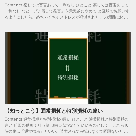
Contents 察しては百害あって一利なし ひとこと 察しては百害あって
一利なし など「プチ察して発言」を意識的にやめて と直球でお願いす
るようにしたら、めちゃくちゃストレスが軽減された。夫婦間にお ...
【知っとこう】通常損耗と特別損耗の違い
Contents 通常損耗と特別損耗の違い ひとこと 通常損耗と特別損耗の
違い 前回の動画で引っ越し時に払わなくていいものとして、これら10
個の傷は「通常損耗」といい、請求されても払わなくて問題ないと ...