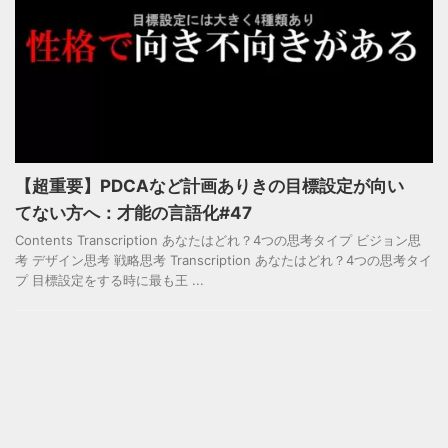
【超重要】PDCAなど計画ありきの目標設定が向い
てない方へ：才能の言語化#47
Contents Transcription あなたはどれ？4つの思考タイプ ビジョン思
考 デザイン思考 戦略思考 Transcription あなたはどれ？4つの思考タイ
プ 目標設定をする時に最も王 ...