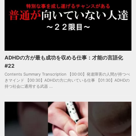
ADHDの方が最も成功を収める仕事：才能の言語化
#22
Contents Summary Transcription 【00:00】発達障害の人間が持つべ
きマインド 【00:30】ADHDの方に向いている仕事 【01:30】ADHDの
持つ社会に通用する武器 ...