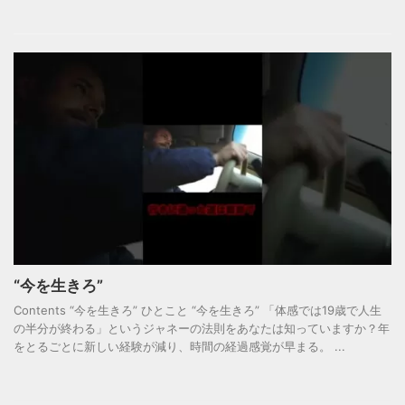
“今を生きろ”
Contents “今を生きろ” ひとこと “今を生きろ” 「体感では19歳で人生
の半分が終わる」というジャネーの法則をあなたは知っていますか？年
をとるごとに新しい経験が減り、時間の経過感覚が早まる。 ...