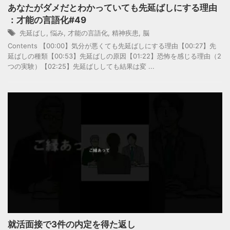
あなたがダメだとわかっていても先延ばしにする理由
：才能の言語化#49
先延ばし
,
悩み
,
才能の言語化
,
精神疾患
,
脳
Contents 【00:00】気分が悪くても先延ばしにする理由【00:27】先
延ばしの種類【00:53】先延ばしの原因【01:22】恐怖を感じる理由（2
つの実験）【02:25】先延ばししても結果は変 ...
就活面接で3件の内定を得た返し