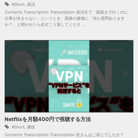
#Short
,
就活
Contents Transcription Transcription 就活生で「面接まで行くのに、
仕事が決まらない」というとき、面接の最後に「何か質問あります
か？」と聞かれたら必ずこう返してくださ ...
Netflixを月額400円で視聴する方法
#Short
,
裏技
Contents Transcription Transcription 皆さんはご存じでしたか？