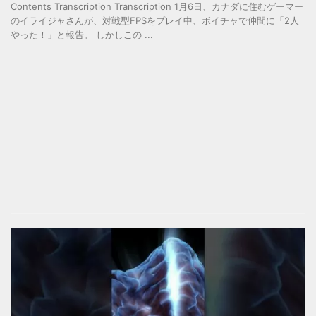
Contents Transcription Transcription 1月6日、カナダに住むゲーマー
のイライジャさんが、対戦型FPSをプレイ中、ボイチャで仲間に「2人
やった！」と報告。 しかしこの ...