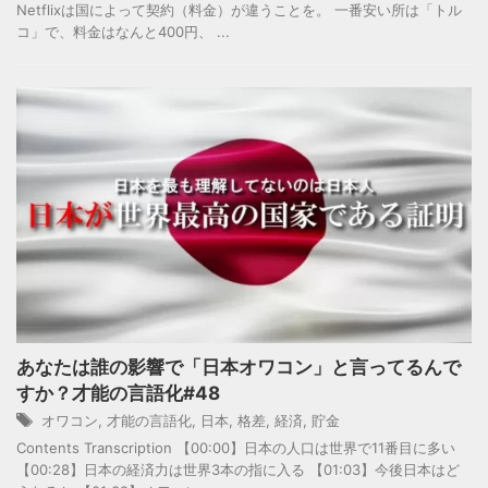
Netflixは国によって契約（料金）が違うことを。 一番安い所は「トル
コ」で、料金はなんと400円、 ...
あなたは誰の影響で「日本オワコン」と言ってるんで
すか？才能の言語化#48
オワコン
,
才能の言語化
,
日本
,
格差
,
経済
,
貯金
Contents Transcription 【00:00】日本の人口は世界で11番目に多い
【00:28】日本の経済力は世界3本の指に入る 【01:03】今後日本はど