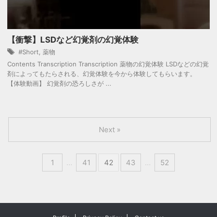
【衝撃】LSDなど幻覚剤の幻覚体験
#Short
,
薬物
Contents Transcription Transcription 薬物の幻覚体験 LSDなどの幻覚
剤によってもたらされる、幻覚体験を今から体験してもらいます。
【体験動画】 幻覚剤の恐ろしさが ...
Next »
1
…
41
42
43
…
52