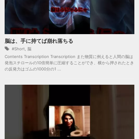
脳は、手に持てば崩れ落ちる
#Short
,
脳
Contents Transcription Transcription また物質に例えると人間の脳は
発泡スチロールの10倍簡単に圧縮することができ、横から押されたとき
の反発力はゴムの1000分の1 ...