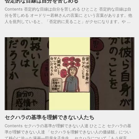
否定的な目線は自分を苦しめる
Contents 否定的な目線は自分を苦しめる ひとこと 否定的な目線は自
分を苦しめる オードリー若林さんの言葉に という言葉があります。他
人を批判していると、「否定的に見ること」がクセになります。や ...
セクハラの基準を理解できない人たち
Contents セクハラの基準が理解できない人達 ひとこと セクハラの基
準が理解できない人達 「セクハラを理解できない人の価値観」につい
て核心に迫った漫画―田房永子先生。 セクハラについて「もう何言 ...