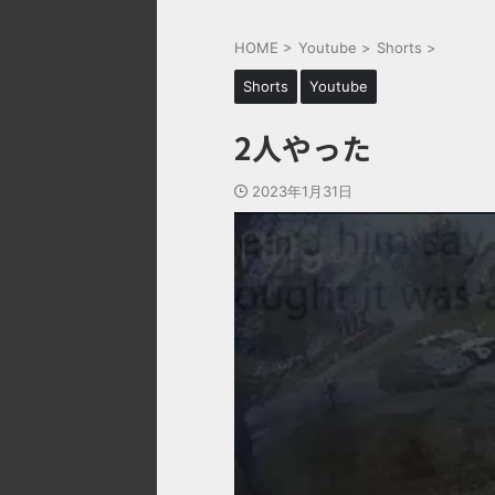
HOME
>
Youtube
>
Shorts
>
Shorts
Youtube
2人やった
2023年1月31日