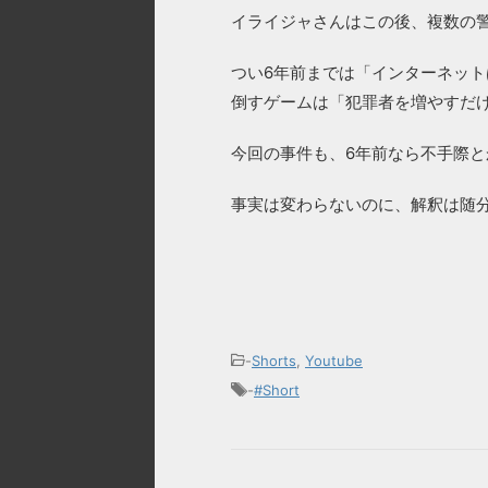
イライジャさんはこの後、複数の警
つい6年前までは「インターネットは
倒すゲームは「犯罪者を増やすだ
今回の事件も、6年前なら不手際
事実は変わらないのに、解釈は随
-
Shorts
,
Youtube
-
#Short