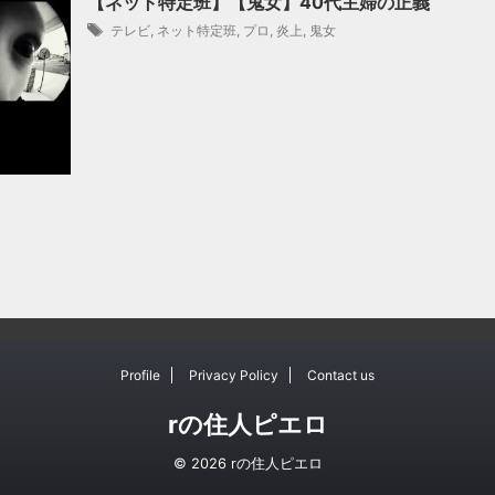
【ネット特定班】【鬼女】40代主婦の正義
テレビ
,
ネット特定班
,
プロ
,
炎上
,
鬼女
Profile
Privacy Policy
Contact us
rの住人ピエロ
© 2026 rの住人ピエロ