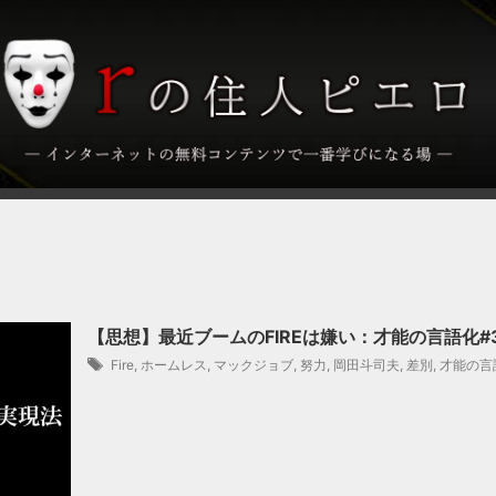
【思想】最近ブームのFIREは嫌い：才能の言語化#
Fire
,
ホームレス
,
マックジョブ
,
努力
,
岡田斗司夫
,
差別
,
才能の言