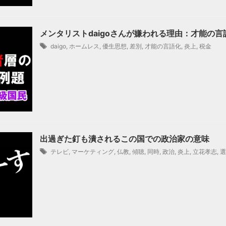
メンタリストdaigoさんが嫌われる理由：才能の言
daigo
,
ホームレス
,
優生思想
,
差別
,
才能の言語化
,
炎上
,
税金
出過ぎた釘も潰されるこの国での政治家の意味
テレビ
,
マーケティング
,
仏教
,
傾聴
,
同時
,
政治
,
炎上
,
立花孝志
,
選