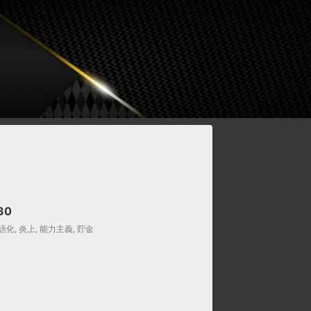
30
語化
,
炎上
,
能力主義
,
貯金