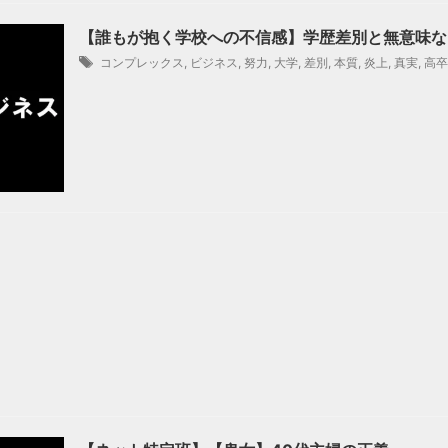
【誰もが抱く学校への不信感】学歴差別と無意味な
コンプレックス
,
ビジネス
,
努力
,
大学
,
差別
,
本質
,
炎上
,
真実
,
高卒