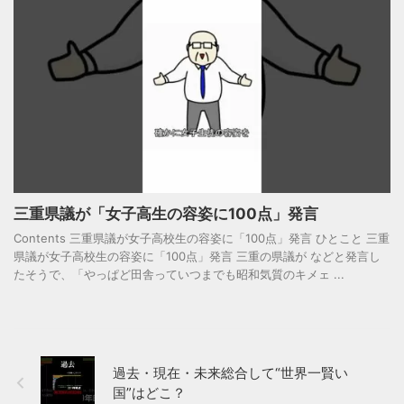
三重県議が「女子高生の容姿に100点」発言
Contents 三重県議が女子高校生の容姿に「100点」発言 ひとこと 三重
県議が女子高校生の容姿に「100点」発言 三重の県議が などと発言し
たそうで、「やっぱど田舎っていつまでも昭和気質のキメェ ...
過去・現在・未来総合して“世界一賢い
国”はどこ？