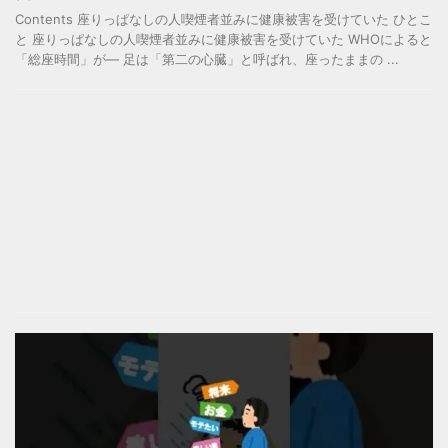
Contents 座りっぱなしの人喫煙者並みに健康被害を受けていた ひとこ
と 座りっぱなしの人喫煙者並みに健康被害を受けていた WHOによると
「総座時間」が― 足は「第二の心臓」と呼ばれ、座ったままの ...