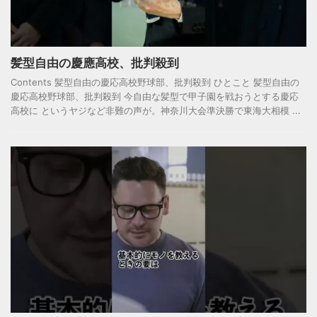
髪型自由の慶應高校、批判殺到
Contents 髪型自由の慶応高校野球部、批判殺到 ひとこと 髪型自由の
慶応高校野球部、批判殺到 今自由な髪型で甲子園を戦おうとする慶応
高校に というヤジなど非難の声が。神奈川大会準決勝で東海大相模 ...