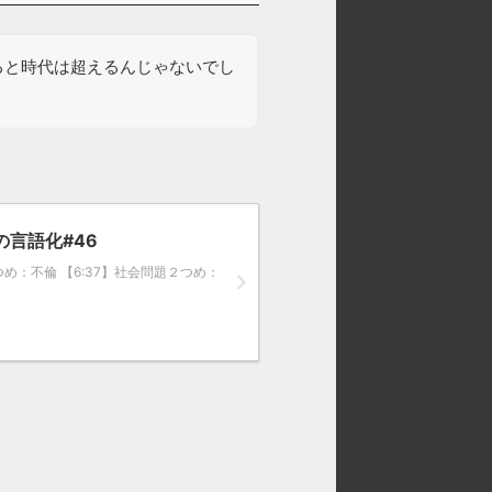
ると時代は超えるんじゃないでし
言語化#46
問題１つめ：不倫 【6:37】社会問題２つめ：