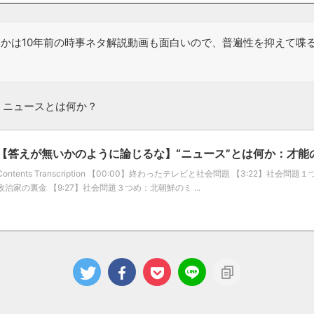
かは10年前の時事ネタ解説動画も面白いので、普遍性を抑えて喋
】ニュースとは何か？
【答えが無いかのように論じるな】“ニュース”とは何か：才能の
Contents Transcription 【00:00】終わったテレビと社会問題 【3:22】社会
政治家の裏金 【9:27】社会問題３つめ：北朝鮮のミ ...