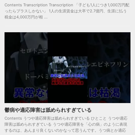
Contents Transcription Transcription 「子ども1人につき1,000万円配
ったらプラスしかない」 1人の生涯賃金は大卒で2.7億円、生涯に払う
税金は4,000万円が相 ...
鬱病や適応障害は舐められすぎている
Contents うつや適応障害は舐められすぎている ひとこと うつや適応
障害は舐められすぎている うつや適応障害を「心の病」のように表現
するのは、あんまり良くないのかなって思うんです。うつ病とか適応