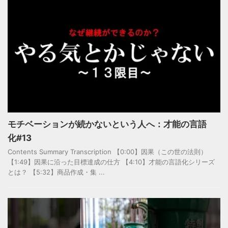
モチベーションが続かないという人へ：才能の言語
化#13
Contents Summary Transcription 【0:00】因果（この世の法則）
【1:49】因果に沿った目標達成の仕方 【4:10】才能の言語化シリーズ
とは？ 【5:32】商品作成・集 ...