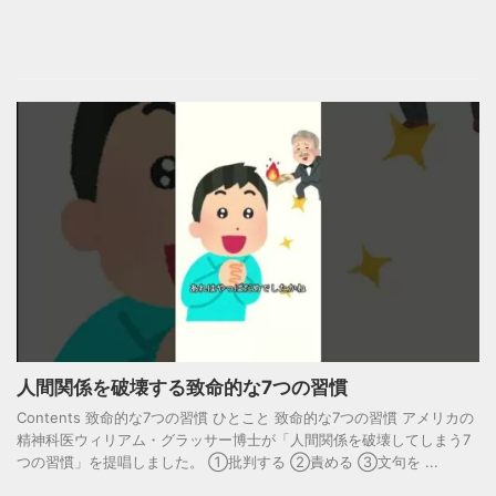
人間関係を破壊する致命的な7つの習慣
Contents 致命的な7つの習慣 ひとこと 致命的な7つの習慣 アメリカの
精神科医ウィリアム・グラッサー博士が「人間関係を破壊してしまう7
つの習慣」を提唱しました。 ①批判する ②責める ③文句を ...