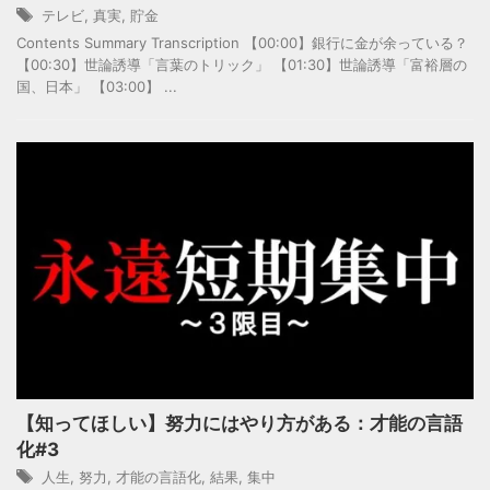
テレビ
,
真実
,
貯金
Contents Summary Transcription 【00:00】銀行に金が余っている？
【00:30】世論誘導「言葉のトリック」 【01:30】世論誘導「富裕層の
国、日本」 【03:00】 ...
【知ってほしい】努力にはやり方がある：才能の言語
化#3
人生
,
努力
,
才能の言語化
,
結果
,
集中