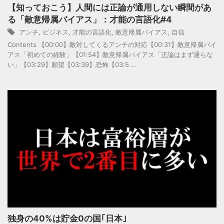
【知っておこう】人間には正論が通用しない瞬間があ
る「敵意帰属バイアス」：才能の言語化#4
アンチ
,
ビジネス
,
才能の言語化
,
敵意帰属バイアス
,
自信
Contents 【00:00】敵対してくるアンチの対応【00:31】敵意帰属バイ
アス「初めての経験」【01:54】敵意帰属バイアス「正論はまず通らな
い」【03:29】願望【03:39】恐怖【03:5 ...
独身の40%は貯金0の国｢日本｣