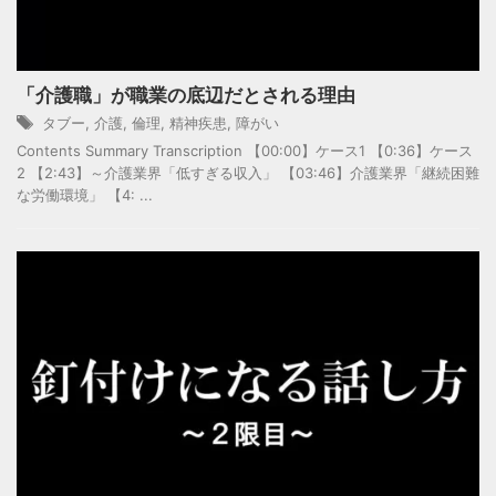
「介護職」が職業の底辺だとされる理由
タブー
,
介護
,
倫理
,
精神疾患
,
障がい
Contents Summary Transcription 【00:00】ケース1 【0:36】ケース
2 【2:43】～介護業界「低すぎる収入」 【03:46】介護業界「継続困難
な労働環境」 【4: ...