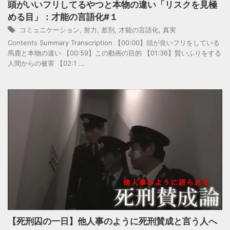
頭がいいフリしてるやつと本物の違い「リスクを見極
める目」：才能の言語化#１
コミュニケーション
,
努力
,
差別
,
才能の言語化
,
真実
Contents Summary Transcription 【00:00】頭が良いフリをしている
馬鹿と本物の違い 【00:59】この動画の目的 【01:36】賢いふりをする
人間からの被害 【02:1 ...
【死刑囚の一日】他人事のように死刑賛成と言う人へ