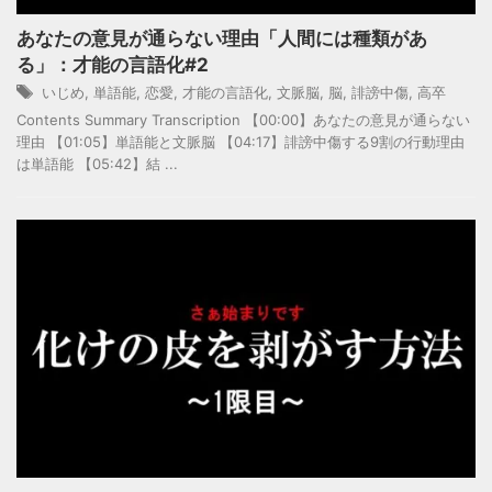
あなたの意見が通らない理由「人間には種類があ
る」：才能の言語化#2
いじめ
,
単語能
,
恋愛
,
才能の言語化
,
文脈脳
,
脳
,
誹謗中傷
,
高卒
Contents Summary Transcription 【00:00】あなたの意見が通らない
理由 【01:05】単語能と文脈脳 【04:17】誹謗中傷する9割の行動理由
は単語能 【05:42】結 ...