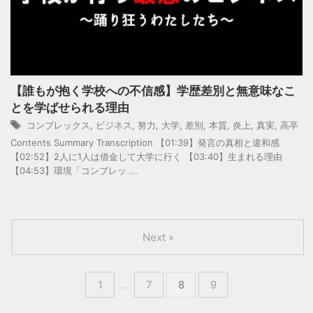
【誰もが抱く学校への不信感】学歴差別と無意味なこ
とを学ばせられる理由
コンプレックス
,
ビジネス
,
努力
,
大学
,
差別
,
本質
,
炎上
,
真実
,
高卒
Contents Summary Transcription 【01:39】発言の真相と違和感
【02:52】2人に1人は借金して大学に行く 【03:40】生まれる理由
【04:53】環境「コンプレッ ...
Next »
1
…
7
8
9