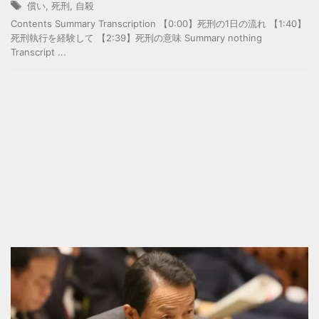
償い
,
死刑
,
自殺
Contents Summary Transcription 【0:00】死刑の1日の流れ 【1:40】
死刑執行を経験して 【2:39】死刑の意味 Summary nothing
Transcript ...