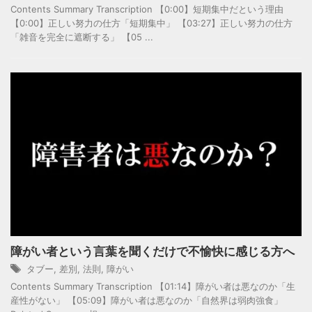
Contents Summary Transcription 【0:00】短期集中だという理由
【0:00】正しい努力の仕方「短期集中」 【03:27】正しい努力の仕方
「雑音を完全に遮断する」 【05 ...
障がい者という言葉を聞くだけで不愉快に感じる方へ
タブー
,
差別
,
法則
,
障がい
Contents Summary Transcription 【01:14】障がい者は悪なのか「生
産性がない」 【05:09】障がい者は悪なのか「自然界は弱肉強食」