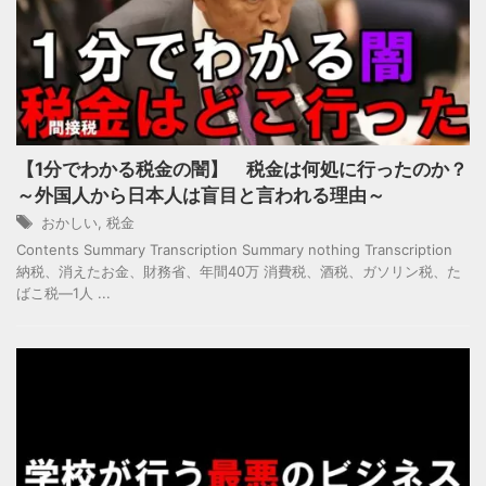
【1分でわかる税金の闇】 税金は何処に行ったのか？
～外国人から日本人は盲目と言われる理由～
おかしい
,
税金
Contents Summary Transcription Summary nothing Transcription
納税、消えたお金、財務省、年間40万 消費税、酒税、ガソリン税、た
ばこ税―1人 ...