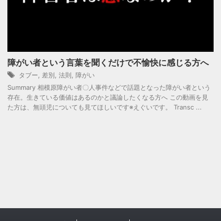
障がい者という言葉を聞くだけで不愉快に感じる方へ
タブー
,
差別
,
法則
,
障がい
Summary 相模原障がい者〇人事件などで話題となった障がい者という
存在。生きている価値はあるのかと議論したくなる方へ この動画を見
た方は、無頭児についても見てほしいです※えぐいです。 Transc ...