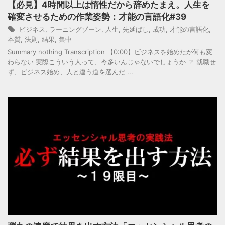
【必見】4時間以上は惰性だから辞めたまえ。人生を
確変させるための作業姿勢：才能の言語化#39
ビジネス
,
ラーニングゾーン
,
人生
,
先延ばし
,
成功
,
才能の言語化
,
本質
,
法則
,
結果
,
集中
Summary nothing Transcription 【0:00】ビジネスを始めたが何も変
わらない 実際こういう人って、今多いんじゃないでしょうか ？ 就職せ
ず、ビジネス始め、人と違う道を選んだ ...