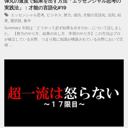
弾丸の速度で結果を出す方法「エッセンシャル思考の
実践法」：才能の言語化#19
エッセンシャル思考
,
ビジネス
,
努力
,
成功
,
才能の言語化
,
法則
,
結
果
,
選択肢
,
集中
Summary 今回は「どうやって必ず結果を出すのか」について話しまし
た。 【努力のやり方、結果の出し方、学習のやり方】この方法はプロ
が確立している分野、つまり既に知識が構築されている分野において圧
倒 ...