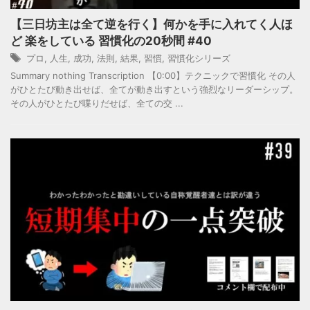
【三日坊主は全て逆を行く】何かを手に入れてく人ほ
ど 楽をしている 習慣化の20秒間 #40
プロ
,
人生
,
成功
,
法則
,
結果
,
習慣
,
習慣化シリーズ
Summary nothing Transcription 【0:00】テクニックで習慣化 その人
がひとたび動き出せば、全てが動き出すという強烈なリーダーシップ。
その人がひとたび喋りだせば、全ての交 ...