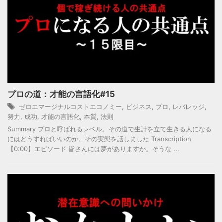
プロの道：才能の言語化#15
ゼロエマージナルコストエコノミー
,
ビジネス
,
プロ
,
レバレッジ
,
努力
,
成功
,
才能の言語化
,
本質
,
法則
Summary プロと呼ばれるレベル。その道で生計を立て生きる人になる
にはどうすればいいのか。その実態を話しました Transcription
【0:00】エピソード 皆さんには夢がありますか。そうな ...