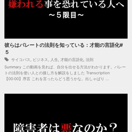
彼らはパレートの法則を知っている：才能の言語化#
５
サイコパス
,
ビジネス
,
人生
,
才能の言語化
,
法則
Summary この動画を見れば、自分を出せる方法がわかります。パレー
トの法則を使い人との接し方を解説をしました Transcription
【00:00】序言 これを言ったらどう思うかな。出しゃばり ...