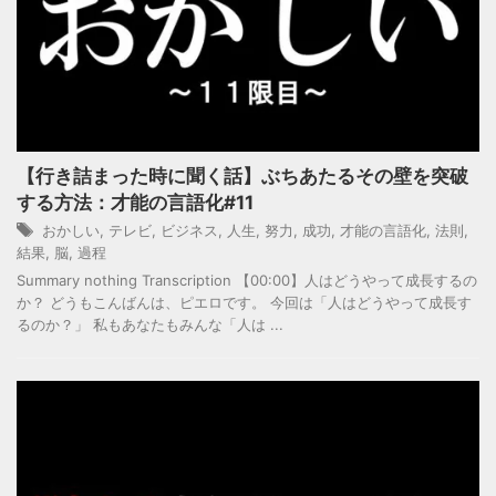
【行き詰まった時に聞く話】ぶちあたるその壁を突破
する方法：才能の言語化#11
おかしい
,
テレビ
,
ビジネス
,
人生
,
努力
,
成功
,
才能の言語化
,
法則
,
結果
,
脳
,
過程
Summary nothing Transcription 【00:00】人はどうやって成長するの
か？ どうもこんばんは、ピエロです。 今回は「人はどうやって成長す
るのか？」 私もあなたもみんな「人は ...